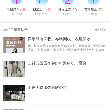
寻找订单
找加工厂
外发工艺
其它加工
(119)
(86)
(77)
(37)
主题: 5748
主题: 2421
主题: 6
主题: 6
本栏目最新帖子
MORE
四季服装回收、布料回收，衣服回收
我们长期大量收购服装库存 库存布料、尾单服装，专业诚信
共赢， 实力雄厚 ！ 长期面向全国各地大量回收各厂商(库存.
清仓.处理.转
三针五线冚车包缝机双针机，烫台
山东天略服饰有限公司