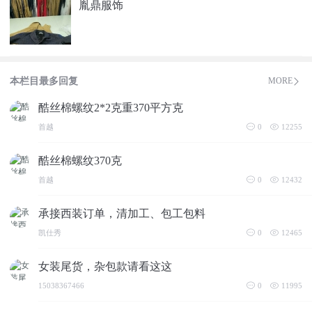
胤鼎服饰
本栏目最多回复
MORE
酷丝棉螺纹2*2克重370平方克
首越
0
12255
酷丝棉螺纹370克
首越
0
12432
承接西装订单，清加工、包工包料
凯仕秀
0
12465
女装尾货，杂包款请看这这
15038367466
0
11995