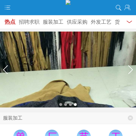
热点
招聘求职
服装加工
供应采购
外发工艺
货
源专区
生活服务
场地租赁
机器设备
拍摄宣传
尾货供求
加盟转让
资讯新闻
教学专区
外地工
厂
谈天说地
婚恋交友
产业市场
分类信息
商务
合作
服装加工