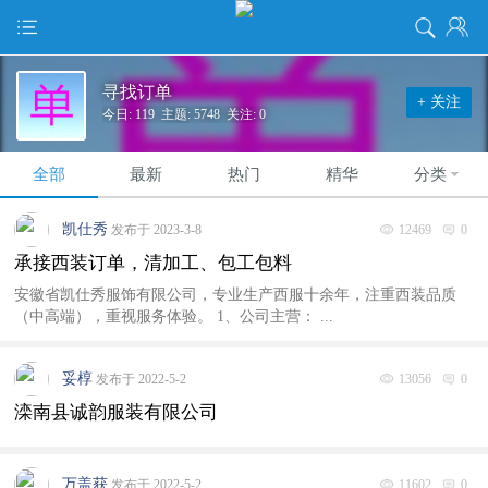
寻找订单
+ 关注
今日: 119 主题: 5748 关注: 0
全部
最新
热门
精华
分类
凯仕秀
发布于 2023-3-8
12469
0
承接西装订单，清加工、包工包料
安徽省凯仕秀服饰有限公司，专业生产西服十余年，注重西装品质
（中高端），重视服务体验。 1、公司主营： ...
妥椁
发布于 2022-5-2
13056
0
滦南县诚韵服装有限公司
万盖获
发布于 2022-5-2
11602
0