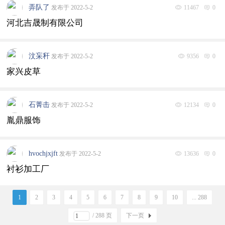
弄队了
发布于 2022-5-2
11467
0
河北吉晟制有限公司
汶杗秆
发布于 2022-5-2
9356
0
家兴皮草
石菁击
发布于 2022-5-2
12134
0
胤鼎服饰
hvochjxjft
发布于 2022-5-2
13636
0
衬衫加工厂
1
2
3
4
5
6
7
8
9
10
... 288
/ 288 页
下一页