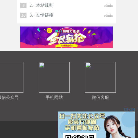
2、本站规则
9
admin
3、友情链接
10
admin
微信公众号
手机网站
微信客服