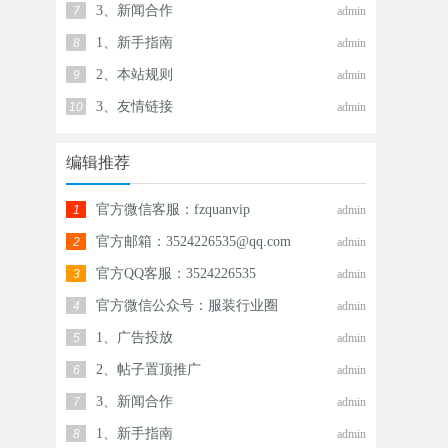
3、新闻合作
7
admin
1、新手指南
8
admin
2、本站规则
9
admin
3、友情链接
10
admin
编辑推荐
官方微信客服：fzquanvip
1
admin
官方邮箱：3524226535@qq.com
2
admin
官方QQ客服：3524226535
3
admin
官方微信公众号：服装行业圈
4
admin
1、广告投放
5
admin
2、帖子置顶推广
6
admin
3、新闻合作
7
admin
1、新手指南
8
admin