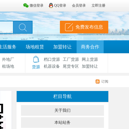
微信登录
QQ登录
会员登录
立即注册
免费发布信息
生活服务
场地租赁
加盟转让
商务合作
外地厂
档口货源
工厂货源
网上货源
租场地
机器设备
尾货专区
加盟转让
货源
订阅
栏目导航
关于我们
本站站务