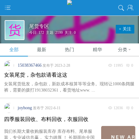
尾货专区
+ 关注
今日: 172 主题: 2199 关注: 0
全部
最新
热门
精华
分类
15038367466
发布于 2023-2-28
11995
0
女装尾货，杂包款请看这这
女装尾货批发，杂包款，新款成本核算等等业务。现转让1000条阔腿
裤，需要的拨打19138032361，看货地址www. ...
joyhong
发布于 2022-6-11
12036
0
四季服装回收、布料回收，衣服回收
我们长期大量收购服装库存 库存布料、尾单服
装，专业诚信共赢， 实力雄厚 ！ 长期面向全国