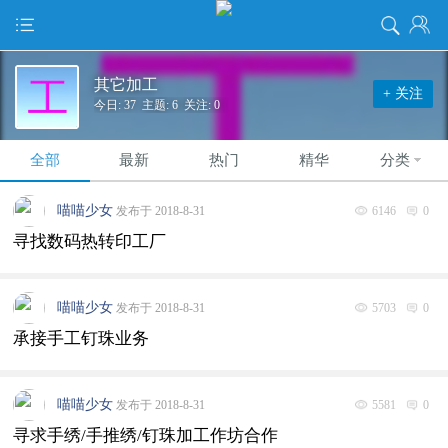
其它加工
+ 关注
今日: 37 主题: 6 关注: 0
全部
最新
热门
精华
分类
喵喵少女
发布于 2018-8-31
6146
0
寻找数码热转印工厂
喵喵少女
发布于 2018-8-31
5703
0
承接手工钉珠业务
喵喵少女
发布于 2018-8-31
5581
0
寻求手绣/手推绣/钉珠加工作坊合作