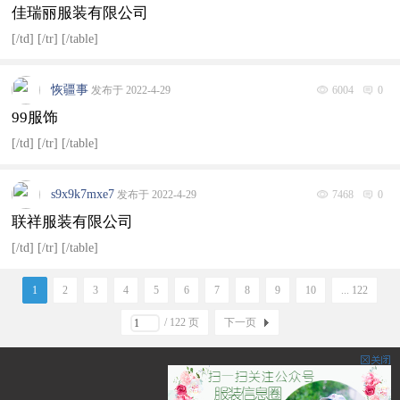
佳瑞丽服装有限公司
[/td] [/tr] [/table]
恢疆事
发布于 2022-4-29
6004
0
99服饰
[/td] [/tr] [/table]
s9x9k7mxe7
发布于 2022-4-29
7468
0
联祥服装有限公司
[/td] [/tr] [/table]
1
2
3
4
5
6
7
8
9
10
... 122
/ 122 页
下一页
服装圈