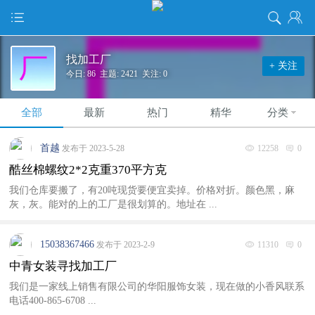
找加工厂
+ 关注
今日: 86 主题: 2421 关注: 0
全部
最新
热门
精华
分类
首越
发布于 2023-5-28
12258
0
酷丝棉螺纹2*2克重370平方克
我们仓库要搬了，有20吨现货要便宜卖掉。价格对折。颜色黑，麻
灰，灰。能对的上的工厂是很划算的。地址在 ...
15038367466
发布于 2023-2-9
11310
0
中青女装寻找加工厂
我们是一家线上销售有限公司的华阳服饰女装，现在做的小香风联系
电话400-865-6708 ...