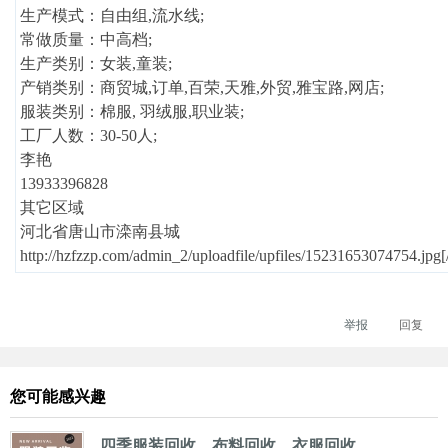
生产模式：自由组,流水线;
常做质量：中高档;
生产类别：女装,童装;
产销类别：商贸城,订单,百荣,天雅,外贸,雅宝路,网店;
服装类别：棉服, 羽绒服,职业装;
工厂人数：30-50人;
李艳
13933396828
其它区域
河北省唐山市滦南县城
http://hzfzzp.com/admin_2/uploadfile/upfiles/15231653074754.jpg[
举报
回复
您可能感兴趣
四季服装回收、布料回收，衣服回收