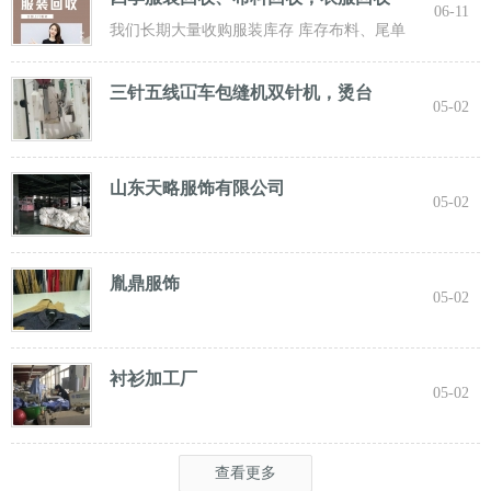
06-11
我们长期大量收购服装库存 库存布料、尾单
服装，专业诚信共赢， 实力雄厚 ！ 长期面向
三针五线冚车包缝机双针机，烫台
05-02
山东天略服饰有限公司
05-02
胤鼎服饰
05-02
衬衫加工厂
05-02
查看更多