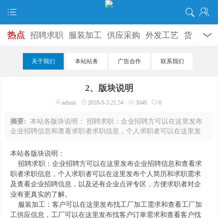
热点
招聘求职
服装加工
供应采购
外发工艺
货
源专区
生活服务
场地租赁
机器设备
拍摄宣传
关于我们
本站站务
广告合作
联系我们
尾货供求
加盟转让
资讯新闻
教学专区
外地工
2、版块说明
厂
谈天说地
婚恋交友
产业市场
分类信息
商务
admin
2018-9-3 21:54
3048
0
合作
摘要:
本站各版块说明： 招聘求职：企业招聘方可以在这里发布
企业招聘信息和查看求职者求职信息，个人求职者可以在这里发
布个人简历和求职需求及查看企业招聘信息，以及还有企业点评
专区，方便求职者对企业有更真实的了 ...
本站各版块说明：
招聘求职：企业招聘方可以在这里发布企业招聘信息和查看求
职者求职信息，个人求职者可以在这里发布个人简历和求职需求
及查看企业招聘信息，以及还有企业点评专区，方便求职者对企
业有更真实的了解。
服装加工：客户可以在这里发布找工厂加工需求和查看工厂加
工供应信息，工厂可以在这里发布找客户订单需求和查看客户找