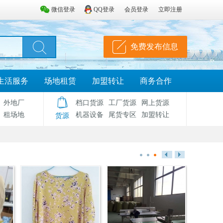
微信登录
QQ登录
会员登录
立即注册
免费发布信息
生活服务
场地租赁
加盟转让
商务合作
外地厂
档口货源
工厂货源
网上货源
租场地
机器设备
尾货专区
加盟转让
货源