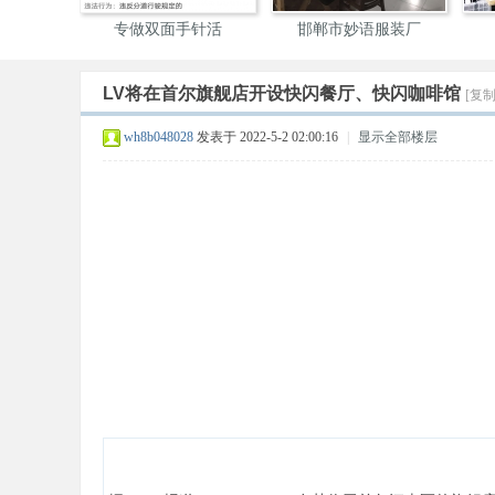
服装
专做双面手针活
邯郸市妙语服装厂
LV将在首尔旗舰店开设快闪餐厅、快闪咖啡馆
[复
装
wh8b048028
发表于 2022-5-2 02:00:16
|
显示全部楼层
圈