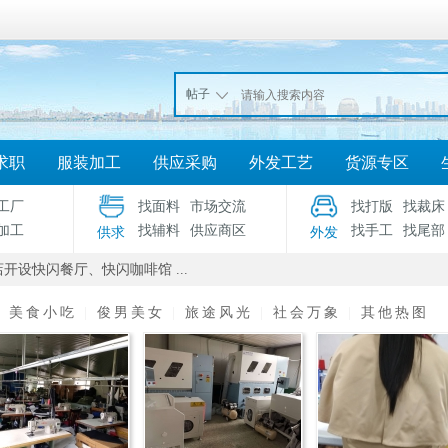
帖子
求职
服装加工
供应采购
外发工艺
货源专区
工厂
找面料
市场交流
找打版
找裁床
加工
找辅料
供应商区
找手工
找尾部
供求
外发
开设快闪餐厅、快闪咖啡馆 ...
|
美食小吃
|
俊男美女
|
旅途风光
|
社会万象
|
其他热图