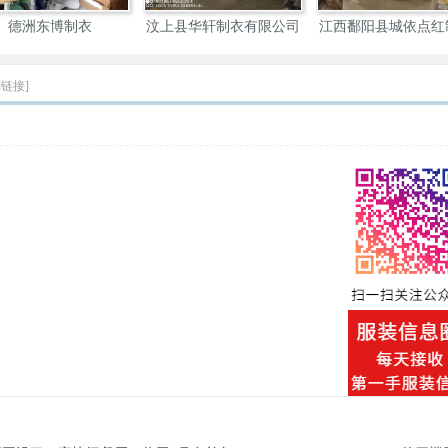
德洲东博制衣
汶上县华轩制衣有限公司
江西鄱阳县城依点红
厂
制链接]