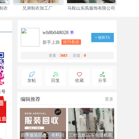
制衣
兄弟制衣加工厂
马鞍山东禹服饰有限公司
wh8b048028
男
+ 收听TA
给TA私信
新手上路
查看：
5683
|
回复：
0
发帖
回复
收藏
分享
编辑推荐
更多
四季服装回收、布料回
三针五线冚车包缝机双