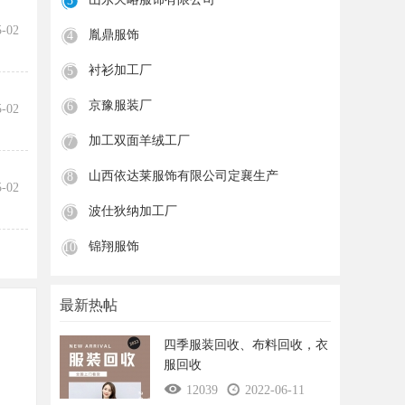
3
5-02
胤鼎服饰
4
衬衫加工厂
5
京豫服装厂
6
5-02
加工双面羊绒工厂
7
山西依达莱服饰有限公司定襄生产
8
5-02
波仕狄纳加工厂
9
锦翔服饰
10
最新热帖
四季服装回收、布料回收，衣
服回收
12039
2022-06-11