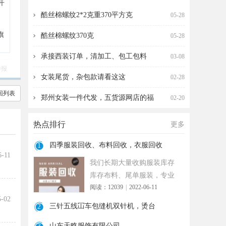
开
收，衣服回收
针机，烫台
酷丝棉螺纹2*2克重370平方克
05-28
旗
酷丝棉螺纹370克
05-28
承接西装订单，清加工、包工包料
03-08
举报
女装尾货，杂包款请看这这
02-28
回列表
郑州女装一件代发，五货源网店的福
02-20
热点排行
更多
四季服装回收、布料回收，衣服回收
1
6-11
我们长期大量收购服装库存
库存布料、尾单服装，专业
阅读：12039
|
2022-06-11
诚信共赢， 实力雄厚 ！ 长期
5-02
面向
三针五线冚车包缝机双针机，烫台
2
山东天略服饰有限公司