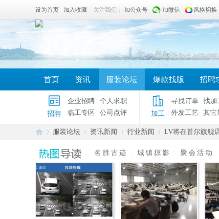
设为首页
加入收藏
关注我们：
加公众号
加微信
风格切换
首页
资讯
服装论坛
爆款找版
招聘
企业招聘
个人求职
寻找订单
找加
临工专区
公司点评
外发工艺
其它
招聘
加工
服装论坛
资讯新闻
行业新闻
LV将在首尔旗舰店
名胜古迹
|
城镇掠影
|
聚会活动
服
»
›
›
›