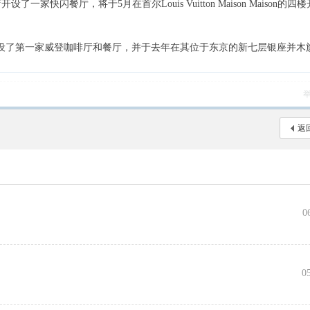
了一家快闪餐厅，将于5月在首尔Louis Vuitton Maison Maison的四楼
放。
舰精品店开设了第一家威登咖啡厅和餐厅，并于去年在其位于东京的新七层银座并木
返
0
向
0