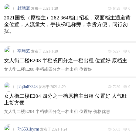
封璃斋
发布于 2021-1-29
6429
0
️2021国投（原档主）262 364档口招租，双面档主通道黄
金位置，人流量大，手扶梯电梯旁，拿货方便，同行勿
扰。
宰玮艺
发布于 2021-1-29
5227
0
女人街二楼E208 半档或四分之一档出租 位置好 原档主
女人街二楼E208 半档或四分之一档出租 位置好
j7q0n87248
发布于 2021-1-29
7239
0
女人街二楼E204 四分之一档原档主出租 位置好 人气旺
上货方便
女人街二楼E204 半档或四分之一档出租 位置好 价格优惠
7n6531kyrm
发布于 2021-1-24
5383
0