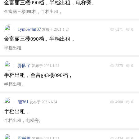
金富丽三楼090档，半档出租，电梯旁。
金富丽三楼090档，半档出租，
1ym6w4uf37
发布于 2021-1-24
6271
0
金富丽三楼090档，半档出租，
半档出租
弄队了
发布于 2021-1-24
5575
0
半档出租，金富丽3楼090档，
半档出租。
能361
发布于 2021-1-24
4900
0
半档出租，
半档出租，电梯旁。
巴书萱
发布于 2021-1-24
6424
0