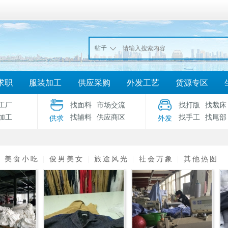
帖子
求职
服装加工
供应采购
外发工艺
货源专区
工厂
找面料
市场交流
找打版
找裁床
加工
找辅料
供应商区
找手工
找尾部
供求
外发
|
美食小吃
|
俊男美女
|
旅途风光
|
社会万象
|
其他热图