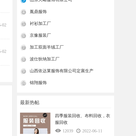
3
胤鼎服饰
4
衬衫加工厂
5
5-02
京豫服装厂
6
加工双面羊绒工厂
7
5-02
波仕狄纳加工厂
8
山西依达莱服饰有限公司定襄生产
9
锦翔服饰
10
最新热帖
四季服装回收、布料回收，衣
服回收
12039
2022-06-11