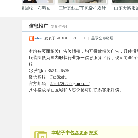
绒工厂
波仕狄纳加工厂
山西依达莱服饰有限公司
定
信息推广
[复制链接]
装
admin
发表于 2018-9-17 21:31:11
|
显示全部楼层
本站各页面相关广告位招租，均可投放相关广告，具体投
服装圈做为国内服装行业第一信息服务平台，现面向全行
服：
QQ客服：3524226535
微信客服：Fzq8kefu
官方邮箱：
3524226535@qq.com
）
具体投放界面区域和内容价格可以联系客服详谈。
圈
本帖子中包含更多资源