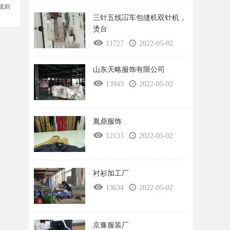
规则
三针五线冚车包缝机双针机，
烫台
11727
2022-05-02
山东天略服饰有限公司
13943
2022-05-02
胤鼎服饰
12133
2022-05-02
衬衫加工厂
13634
2022-05-02
京豫服装厂