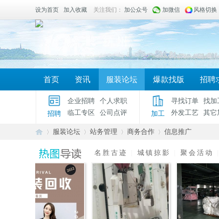
设为首页
加入收藏
关注我们：
加公众号
加微信
风格切换
首页
资讯
服装论坛
爆款找版
招聘
企业招聘
个人求职
寻找订单
找加
临工专区
公司点评
外发工艺
其它
招聘
加工
服装论坛
站务管理
商务合作
信息推广
名胜古迹
|
城镇掠影
|
聚会活动
服
»
›
›
›