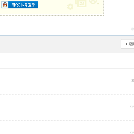
册
返
0
向
0
0