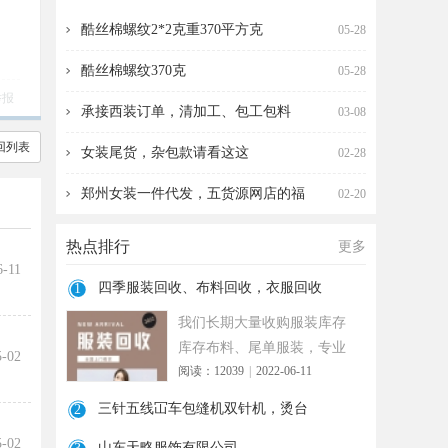
收，衣服回收
针机，烫台
酷丝棉螺纹2*2克重370平方克
05-28
酷丝棉螺纹370克
05-28
举报
承接西装订单，清加工、包工包料
03-08
回列表
女装尾货，杂包款请看这这
02-28
郑州女装一件代发，五货源网店的福
02-20
热点排行
更多
6-11
四季服装回收、布料回收，衣服回收
1
我们长期大量收购服装库存
库存布料、尾单服装，专业
5-02
阅读：12039
|
2022-06-11
诚信共赢， 实力雄厚 ！ 长期
面向
三针五线冚车包缝机双针机，烫台
2
5-02
山东天略服饰有限公司