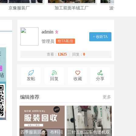
宏发服饰
德州依诺服装
专做
admin
女
+ 收听TA
给TA私信
管理员
查看：
12625
|
回复：
0
发帖
回复
收藏
分享
编辑推荐
更多
四季服装回收、布料回
三针五线冚车包缝机双