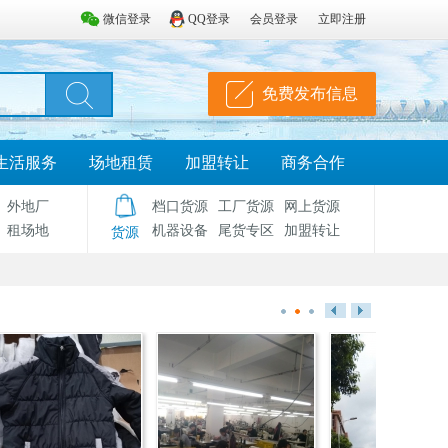
微信登录
QQ登录
会员登录
立即注册
免费发布信息
生活服务
场地租赁
加盟转让
商务合作
外地厂
档口货源
工厂货源
网上货源
租场地
机器设备
尾货专区
加盟转让
货源