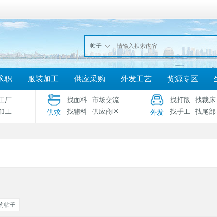
帖子
求职
服装加工
供应采购
外发工艺
货源专区
工厂
找面料
市场交流
找打版
找裁床
加工
找辅料
供应商区
找手工
找尾部
供求
外发
的帖子