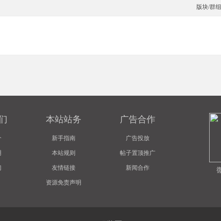
版块/群
们
本站站务
广告合作
介
新手指南
广告投放
明
本站规则
帖子置顶推广
们
友情链接
新闻合作
资源免责声明