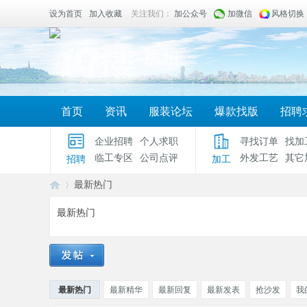
设为首页
加入收藏
关注我们：
加公众号
加微信
风格切换
首页
资讯
服装论坛
爆款找版
招聘
企业招聘
个人求职
寻找订单
找加
临工专区
公司点评
外发工艺
其它
招聘
加工
最新热门
最新热门
服
›
最新热门
最新精华
最新回复
最新发表
抢沙发
我