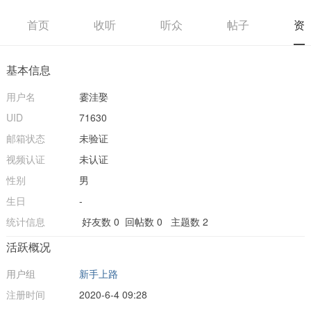
首页
收听
听众
帖子
资
基本信息
用户名
霎洼娶
UID
71630
邮箱状态
未验证
视频认证
未认证
性别
男
生日
-
统计信息
好友数 0
回帖数 0
主题数 2
活跃概况
用户组
新手上路
注册时间
2020-6-4 09:28