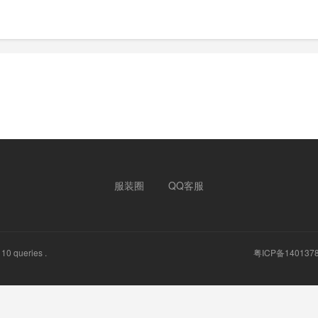
服装圈
QQ客服
10 queries .
粤ICP备140137